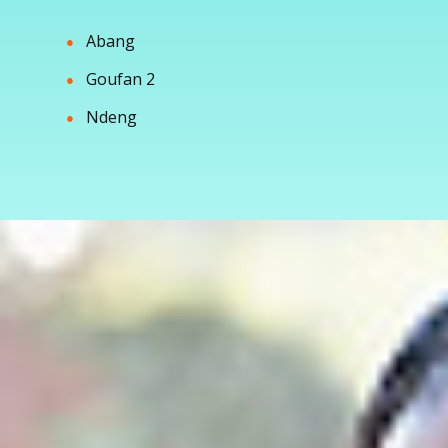
Abang
●
Goufan 2
●
Ndeng
●