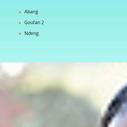
Abang
●
Goufan 2
●
Ndeng
●